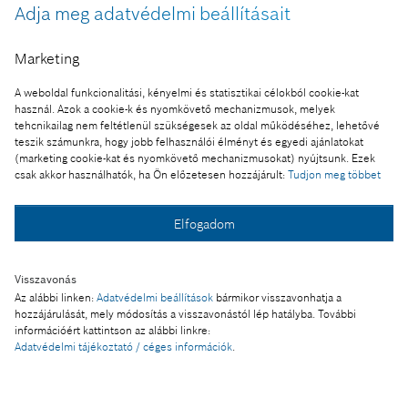
Adja meg adatvédelmi beállításait
Csajok a szakmában a hatvani
Marketing
Bosch-ban
A weboldal funkcionalitási, kényelmi és statisztikai célokból cookie-kat
használ. Azok a cookie-k és nyomkövető mechanizmusok, melyek
Középiskolás lányok és technikus tanulólányok, várunk
tehcnikailag nem feltétlenül szükségesek az oldal működéséhez, lehetővé
benneteket egyedülálló rendezvényünkre, amely során első
teszik számunkra, hogy jobb felhasználói élményt és egyedi ajánlatokat
(marketing cookie-kat és nyomkövető mechanizmusokat) nyújtsunk. Ezek
kézből láthatjátok a jövő digitális gyárát, a Bosch csoport
csak akkor használhatók, ha Ön előzetesen hozzájárult:
Tudjon meg többet
autóelektronikai divíziójának legnagyobb gyártóközpontját
belülről!
Elfogadom
Esemény időpontja:
2026.06.05. 08:00 - 2026.06.05. 17:00
Visszavonás
Az alábbi linken:
Adatvédelmi beállítások
bármikor visszavonhatja a
Jelentkezési határidő:
hozzájárulását, mely módosítás a visszavonástól lép hatályba. További
2026.05.29. 23:59
információért kattintson az alábbi linkre:
Adatvédelmi tájékoztató / céges információk
.
Esemény típusa:
Külső esemény